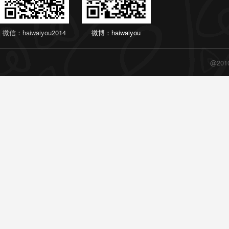
微信：haiwaiyou2014
微博：haiwaiyou
@20