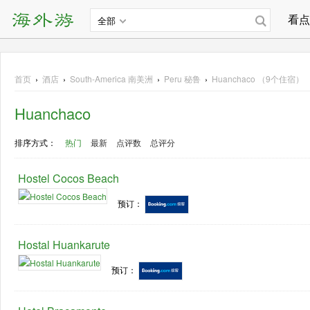
看点
全部
首页
›
酒店
›
South-America
南美洲
›
Peru 秘鲁
›
Huanchaco （9个住宿）
Huanchaco
排序方式：
热门
最新
点评数
总评分
Hostel Cocos Beach
预订：
Hostal Huankarute
预订：