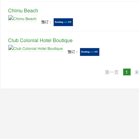
Chimu Beach
预订：
Club Colonial Hotel Boutique
预订：
第一页
1