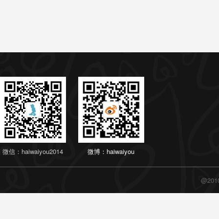
微信：haiwaiyou2014
微博：haiwaiyou
@20