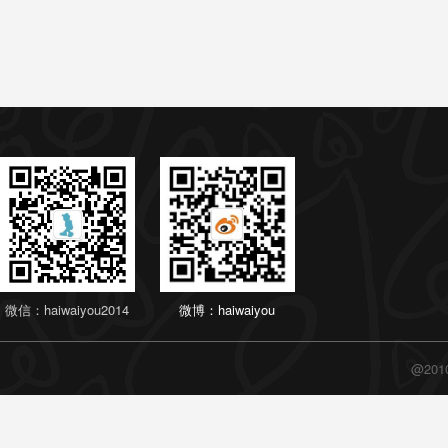
微信：haiwaiyou2014
微博：haiwaiyou
@20