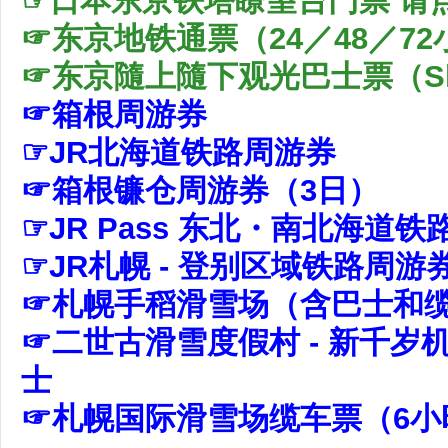
☞日本东京铁塔瞭望台门票 请
☞东京地铁通票（24／48／72
☞
东京隨上隨下观光巴士票（Sky
☞箱根周游券
☞JR北海道铁路周游券
☞箱根镰仓周游券（3日）
☞JR Pass 东北・南北海道
☞JR札幌 - 登别区域铁路周游
☞札幌手稻滑雪场（含巴士和
☞二世古滑雪度假村 - 新千岁机
士
☞札幌国际滑雪场缆车票（6小时