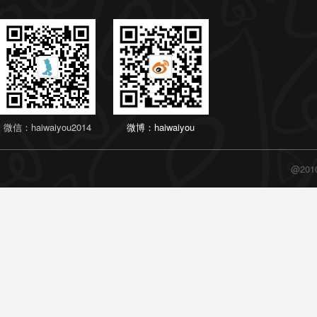
微信：haiwaiyou2014
微博：haiwaiyou
@20