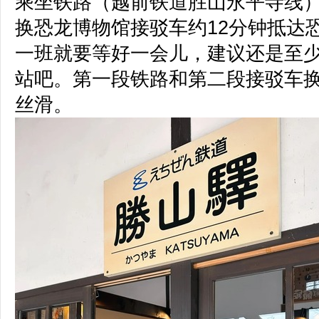
乘坐铁路（越前铁道胜山永平寺线）
换恐龙博物馆接驳车约12分钟抵达
一班就要等好一会儿，建议还是至少
站吧。第一段铁路和第二段接驳车
丝滑。