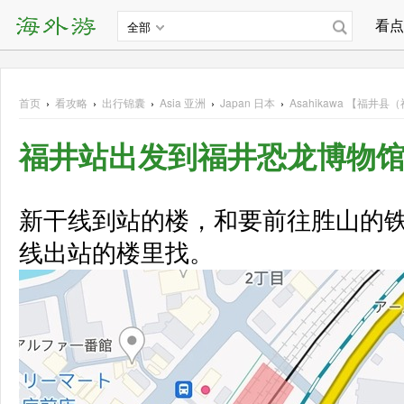
看点
全部
首页
›
看攻略
›
出行锦囊
›
Asia
亚洲
›
Japan
日本
›
Asahikawa
【福井县（
福井站出发到福井恐龙博物
新干线到站的楼，和要前往胜山的
线出站的楼里找。